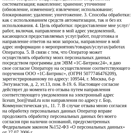
систематизация; накопление; хранение; уточнение
(обновление, изменение); извлечение; использование;
блокирование; удаление; уничтожение. 3. Способы обработки:
как с использованием средств автоматизации, так и без их
использования. 4. Цель обработки: предоставление мне услуг/
работ, включая, направление в мой адрес уведомлений,
касающихся предоставляемых услуг/работ, подготовка и
направление ответов на мои запросы, направление в мой
адрес информации о мероприятиях/товарах/услугах/работах
Оператора. 5. В связи с тем, что Оператор может
осуществлять обработку моих персональных данных
посредством программы для ЭВМ «1С-Битрикс24», я даю
свое согласие Оператору на осуществление соответствующего
поручения ООО «1С-Битрикс», (ОГРН 5077746476209),
зарегистрированному по адресу: 109544, г. Москва, б-р
Энтузиастов, д. 2, эт.13, пом. 8-19. 6. Настоящее согласие
действует до момента его отзыва путем направления
соответствующего уведомления на электронный адрес
liceum_bor@mail.ru или направления по адресу г. Бор,
Коммунистическая ул., 11. 7. В случае отзыва мною согласия
на обработку персональных данных Оператор вправе
продолжить обработку персональных данных без моего
согласия при наличии оснований, предусмотренных
Федеральным законом №152-ФЗ «О персональных данных»
от 27.07.2006 г.