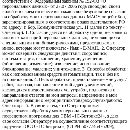
соответствии с Федеральным законом № 152-ФЗ «О
персональных данных» от 27.07.2006 года свободно, своей
волей и в своем интересе выражаю свое безусловное согласие
на обработку моих персональных данных МАОУ лицей г.Бор,
зарегистрированным в соответствии с законодательством РФ
по адресу: г. Бор, Коммунистическая ул., 11 (далее по тексту -
Оператор). 1. Согласие дается на обработку одной, нескольких
или всех категорий персональных данных, не являющихся
специальными или биометрическими, предоставляемых
мною, которые могут включать: - Имя; - E-MAIL. 2. Оператор
может совершать следующие действия: сбор; запись;
систематизация; накопление; хранение; уточнение
(обновление, изменение); извлечение; использование;
блокирование; удаление; уничтожение. 3. Способы обработки:
как с использованием средств автоматизации, так и без их
использования. 4. Цель обработки: предоставление мне услуг/
работ, включая, направление в мой адрес уведомлений,
касающихся предоставляемых услуг/работ, подготовка и
направление ответов на мои запросы, направление в мой
адрес информации о мероприятиях/товарах/услугах/работах
Оператора. 5. В связи с тем, что Оператор может
осуществлять обработку моих персональных данных
посредством программы для ЭВМ «1С-Битрикс24», я даю
свое согласие Оператору на осуществление соответствующего
поручения ООО «1С-Битрикс», (ОГРН 5077746476209),