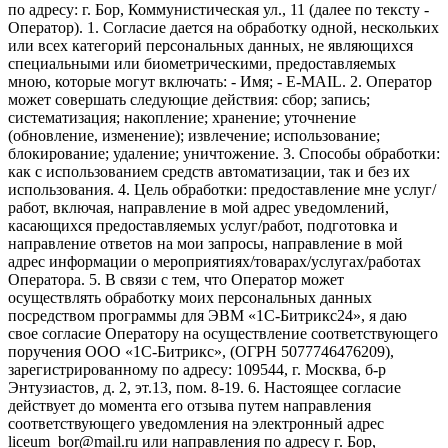
по адресу: г. Бор, Коммунистическая ул., 11 (далее по тексту -
Оператор). 1. Согласие дается на обработку одной, нескольких
или всех категорий персональных данных, не являющихся
специальными или биометрическими, предоставляемых
мною, которые могут включать: - Имя; - E-MAIL. 2. Оператор
может совершать следующие действия: сбор; запись;
систематизация; накопление; хранение; уточнение
(обновление, изменение); извлечение; использование;
блокирование; удаление; уничтожение. 3. Способы обработки:
как с использованием средств автоматизации, так и без их
использования. 4. Цель обработки: предоставление мне услуг/
работ, включая, направление в мой адрес уведомлений,
касающихся предоставляемых услуг/работ, подготовка и
направление ответов на мои запросы, направление в мой
адрес информации о мероприятиях/товарах/услугах/работах
Оператора. 5. В связи с тем, что Оператор может
осуществлять обработку моих персональных данных
посредством программы для ЭВМ «1С-Битрикс24», я даю
свое согласие Оператору на осуществление соответствующего
поручения ООО «1С-Битрикс», (ОГРН 5077746476209),
зарегистрированному по адресу: 109544, г. Москва, б-р
Энтузиастов, д. 2, эт.13, пом. 8-19. 6. Настоящее согласие
действует до момента его отзыва путем направления
соответствующего уведомления на электронный адрес
liceum_bor@mail.ru или направления по адресу г. Бор,